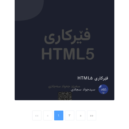
فێرکاری HTML۵
سیدجواد سجادی
««
«
۱
۲
»
»»