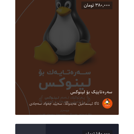
۳۸۰,۰۰۰ تومان
سەرەتایێک بۆ لینوکس
ئاگا ئیسماعیل عەبدوڵڵا، سەیێد جەواد سەجادی
۱۸۰,۰۰۰ تومان